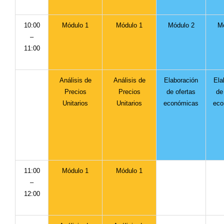
10:00
Módulo 1
Módulo 1
Módulo 2
Mó
–
11:00
Análisis de
Análisis de
Elaboración
Ela
Precios
Precios
de ofertas
de
Unitarios
Unitarios
económicas
eco
11:00
Módulo 1
Módulo 1
–
12:00