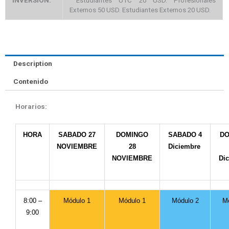
INVERSIÓN:
Estudiantes UTC 20 USD. Profesionales
Externos 50 USD. Estudiantes Externos 20 USD.
Description
Contenido
Horarios:
HORA
SABADO 27
DOMINGO
SABADO 4
DO
NOVIEMBRE
28
Diciembre
NOVIEMBRE
Di
8:00 –
Módulo 1
Módulo 1
Módulo 2
Mó
9:00