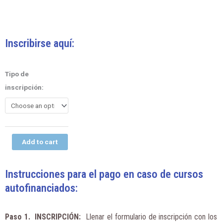
Inscribirse aquí:
Análisis
Tipo de
de
inscripción:
Precios
Unitarios
y
programación
de
Add to cart
obras
hidráulicas
quantity
Instrucciones para el pago en caso de cursos
autofinanciados:
Paso 1. INSCRIPCIÓN
:
Llenar el formulario de inscripción con los