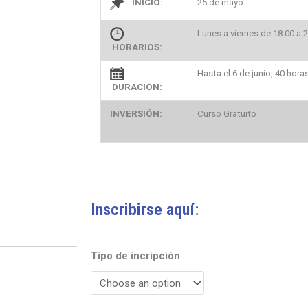
INICIO:
25 de mayo
Lunes a viernes de 18:00 a 
HORARIOS:
Hasta el 6 de junio, 40 horas
DURACIÓN:
INVERSIÓN:
Curso Gratuito
Inscribirse aquí:
Estrategias
Tipo de incripción
de
Gestión
Cultural