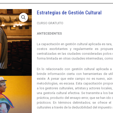
Estrategias de Gestión Cultural
CURSO GRATUITO
ANTECEDENTES
La capacitación en gestión cultural aplicada es rara,
costos exorbitantes y regularmente es propues
centralizadas en las ciudades consideradas polos c
forma limitada en otras ciudades intermedias, como
En lo relacionado con gestión cultural aplicada a 
brinde información cierta con herramientas de util
existe. A pesar que este campo no es nuevo, aún l
metodologías, es escasa. Esta capacitación prop
a los gestores culturales, artistas y actores locale
una gestoría cultural efectiva. Se transmite a los b
práctica, producto del ensayo-error, que se han ido
prácticos. En términos delimitados; se ofrece el 
culturales a través de la deducibilidad del impuesto a