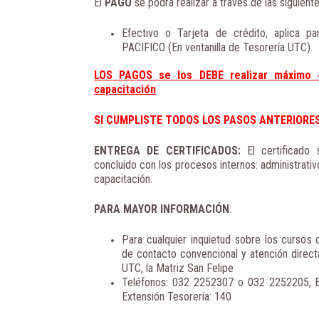
El
PAGO
se podrá realizar a través de las siguien
Efectivo o Tarjeta de crédito, aplica p
PACIFICO (En ventanilla de Tesorería UTC).
LOS PAGOS se los DEBE realizar máximo 4
capacitación
SI CUMPLISTE TODOS LOS PASOS ANTERIORES.
ENTREGA DE CERTIFICADOS:
El certificado
concluido con los procesos internos: administrati
capacitación.
PARA MAYOR INFORMACIÓN
:
Para cualquier inquietud sobre los cursos o
de contacto convencional y atención direct
UTC, la Matriz San Felipe
Teléfonos: 032 2252307 o 032 2252205, E
Extensión Tesorería: 140