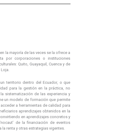
 en la mayoría de las veces se la ofrece a
ta por corporaciones o instituciones
ulturales: Quito, Guayaquil, Cuenca y de
 Loja.
un territorio dentro del Ecuador, o que
idad para la gestión en la práctica, no
a sistematización de las experiencia y
one un modelo de formación que permite
s, acceder a herramientas de calidad para
eneficiarios aprendizajes obtenidos en la
 convirtiendo en aprendizajes concretos y
‘nocaut’ de la financiación de eventos
 la renta y otras estrategias vigentes.