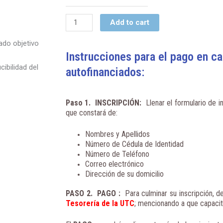
quantity
Add to cart
ado objetivo
Instrucciones para el pago en c
ibilidad del
autofinanciados:
Paso 1. INSCRIPCIÓN
:
Llenar el formulario de in
que constará de:
Nombres y Apellidos
Número de Cédula de Identidad
Número de Teléfono
Correo electrónico
Dirección de su domicilio
PASO 2. PAGO
:
Para culminar su inscripción, de
Tesorería de la UTC
; mencionando a que capacit