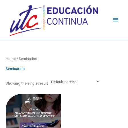
Ir
Men
al
contenido
princ
Home
/ Seminarios
Seminarios
Showing the single result