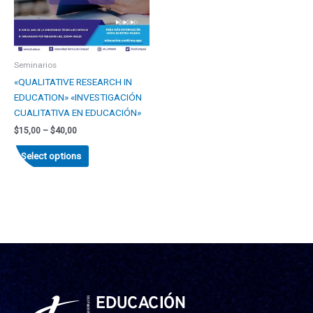
Seminarios
«QUALITATIVE RESEARCH IN
EDUCATION» «INVESTIGACIÓN
CUALITATIVA EN EDUCACIÓN»
$
15,00
–
$
40,00
Select options
Facebook
Instagram
X