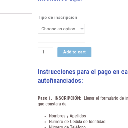
Actualización
Tipo de inscripción
Contable
y
Tributaria
2022
quantity
Add to cart
Instrucciones para el pago en c
autofinanciados:
Paso 1. INSCRIPCIÓN
:
Llenar el formulario de in
que constará de:
Nombres y Apellidos
Número de Cédula de Identidad
Número de Teléfono