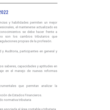
 2022
ncias y habilidades permiten un mejor
sionales, el mantenerse actualizado es
conocimientos se debe hacer frente a
mo son los cambios tributarios que
 regulaciones propias de la profesión.
d y Auditoria, participantes en general y
vos saberes, capacidades y aptitudes en
zaje en el manejo de nuevas reformas
trumentales que permitan analizar la
nción de Estados Financieros.
do normativa tributaria
s asociada al área contable y tributaria.