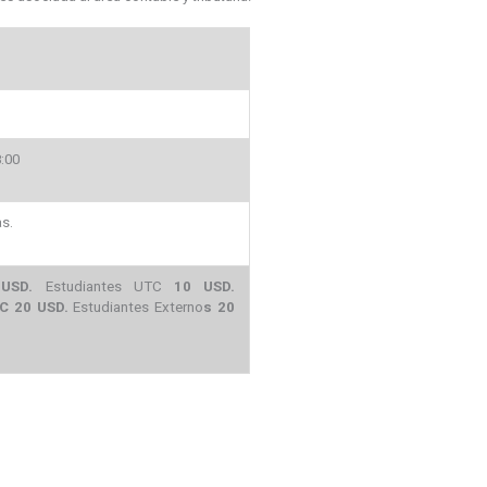
8:00
as.
USD.
Estudiantes UTC
10
USD.
C 20 USD.
Estudiantes Externo
s 20