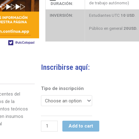
de trabajo autónomo)
DURACIÓN:
INVERSIÓN:
Estudiantes UTC
10 USD
.
Público en general
20USD.
Inscribirse aquí:
"DESARROLLO
Tipo de inscripción
centes del
DE
os de la
MACRO
entos teóricos
DESTREZAS
n en insumos
DE
l
LENGUA
Add to cart
Y