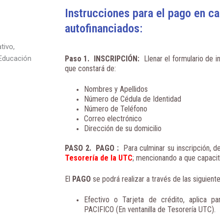
LITERATURA
Instrucciones para el pago en c
EN
EDUCACIÓN
autofinanciados:
GENERAL
tivo,
BÁSICA"
Paso 1. INSCRIPCIÓN
:
Llenar el formulario de in
 Educación
quantity
que constará de:
Nombres y Apellidos
Número de Cédula de Identidad
Número de Teléfono
Correo electrónico
Dirección de su domicilio
PASO 2. PAGO
:
Para culminar su inscripción, de
Tesorería de la UTC
; mencionando a que capacit
El
PAGO
se podrá realizar a través de las siguien
Efectivo o Tarjeta de crédito, aplica p
PACIFICO (En ventanilla de Tesorería UTC).