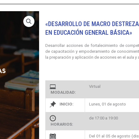
«DESARROLLO DE MACRO DESTREZA
EN EDUCACIÓN GENERAL BÁSICA»
Desarrollar acciones de fortalecimiento de compe
de capacitación y empoderamiento de conocimient
la preparación y aplicación de acciones en el aula y a
Virtual
MODALIDAD:
INICIO:
Lunes, 01 de agosto
de 17:00 a 19:00
HORARIOS:
Del 01 al 05 de agosto (dis