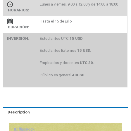
Lunes a viernes, 9:00 a 12:00 y de 14:00 a 18:00
HORARIOS:
Hasta el 15 de julio
DURACIÓN:
INVERSIÓN:
Estudiantes UTC
15 USD.
Estudiantes Externos
15 USD.
Empleados y docentes
UTC 30.
Público en general
40USD.
Description