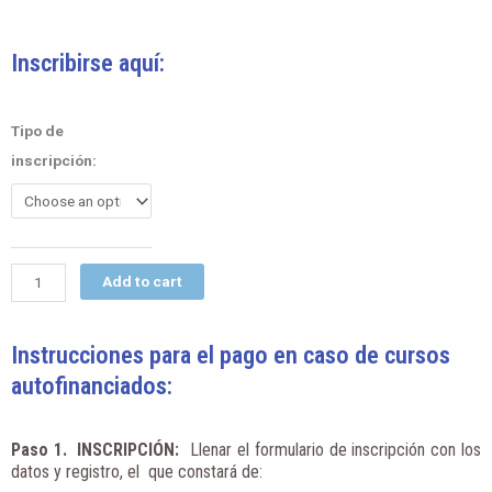
Inscribirse aquí:
SEMINARIO:
Tipo de
Comunicación
inscripción:
Emergente
y
Cambio
Social
2022
Add to cart
quantity
Instrucciones para el pago en caso de cursos
autofinanciados:
Paso 1. INSCRIPCIÓN
:
Llenar el formulario de inscripción con los
datos y registro, el que constará de: